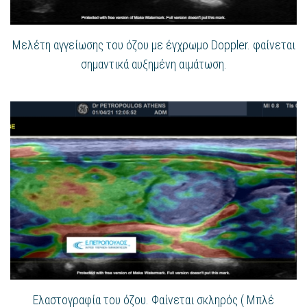
Μελέτη αγγείωσης του όζου με έγχρωμο Doppler. φαίνεται
σημαντικά αυξημένη αιμάτωση.
Ελαστογραφία του όζου. Φαίνεται σκληρός ( Μπλέ