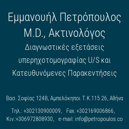
Εμμανουήλ Πετρόπουλος
M.D., Ακτινολόγος
Διαγνωστικές εξετάσεις
υπερηχοτομογραφίας U/S και
Κατευθυνόμενες Παρακεντήσεις
Βασ. Σοφίας 124Β, Αμπελόκηποι Τ.Κ.115 26, Αθήνα
Τηλ.: +302130900009, Fax: +302169006866,
Κιν.:+306972808930, e-mail:
info@petropoulos.co