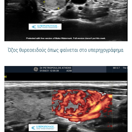
Όζος θυρεοειδούς όπως φαίνεται στο υπερηχογράφημα.