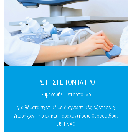
ΡΩΤΗΣΤΕ ΤΟΝ ΙΑΤΡΟ
Εμμανουήλ Πετρόπουλο
για θέματα σχετικά με διαγνωστικές εξετάσεις
Υπερήχων, Triplex και Παρακεντήσεις θυρεοειδούς
US FNAC