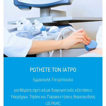
ΡΩΤΗΣΤΕ ΤΟΝ ΙΑΤΡΟ
Εμμανουήλ Πετρόπουλο
για θέματα σχετικά με διαγνωστικές εξετάσεις
Υπερήχων, Triplex και Παρακεντήσεις θυρεοειδούς
US FNAC