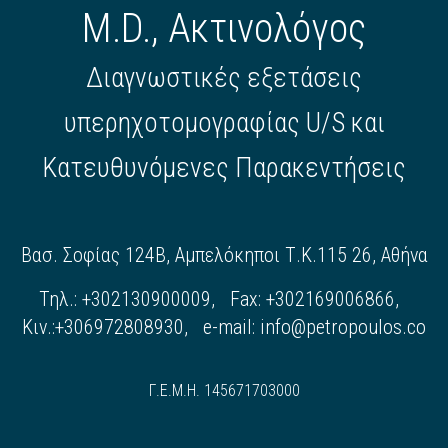
M.D., Ακτινολόγος
Διαγνωστικές εξετάσεις
υπερηχοτομογραφίας U/S και
Κατευθυνόμενες Παρακεντήσεις
Βασ. Σοφίας 124Β, Αμπελόκηποι Τ.Κ.115 26, Αθήνα
Τηλ.: +302130900009, Fax: +302169006866,
Κιν.:+306972808930, e-mail:
info@petropoulos.co
Γ.Ε.Μ.Η. 145671703000