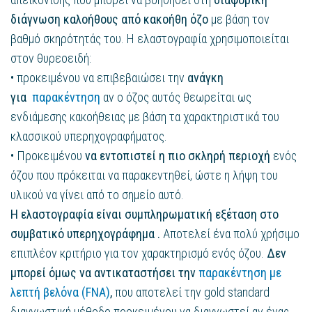
διάγνωση καλοήθους από κακοήθη όζο
με βάση τον
βαθμό σκηρότητάς του. Η ελαστογραφία χρησιμοποιείται
στον θυρεοειδή:
• προκειμένου να επιβεβαιώσει την
ανάγκη
για
παρακέντηση
αν ο όζος αυτός θεωρείται ως
ενδιάμεσης κακοήθειας με βάση τα χαρακτηριστικά του
κλασσικού υπερηχογραφήματος.
• Προκειμένου
να εντοπιστεί η πιο σκληρή περιοχή
ενός
όζου που πρόκειται να παρακεντηθεί, ώστε η λήψη του
υλικού να γίνει από το σημείο αυτό.
Η ελαστογραφία είναι συμπληρωματική εξέταση στο
συμβατικό υπερηχογράφημα .
Αποτελεί ένα πολύ χρήσιμο
επιπλέον κριτήριο για τον χαρακτηρισμό ενός όζου.
Δεν
μπορεί όμως να αντικαταστήσει την
παρακέντηση με
λεπτή βελόνα (FNA)
,
που αποτελεί την gold standard
διαγνωστική μέθοδο προκειμένου να διαγνωστεί αν ένας