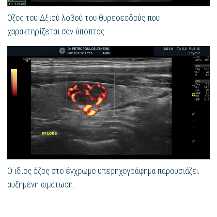
Οζος του Δξιού λοβού του θυρεοεοδούς που
χαρακτηρίζεται σαν ύποπτος
Ο ϊδιος όζος στο έγχρωμο υπερηχογράφημα παρουσιάζει
αυξημένη αιμάτωση.