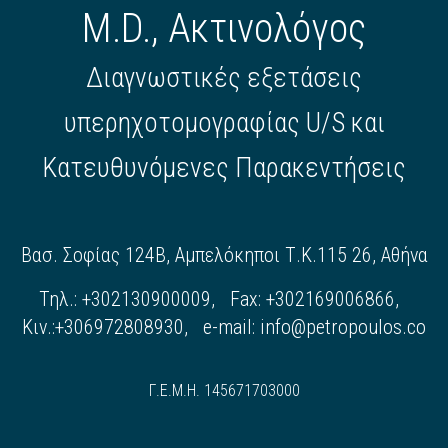
M.D., Ακτινολόγος
Διαγνωστικές εξετάσεις
υπερηχοτομογραφίας U/S και
Κατευθυνόμενες Παρακεντήσεις
Βασ. Σοφίας 124Β, Αμπελόκηποι Τ.Κ.115 26, Αθήνα
Τηλ.: +302130900009, Fax: +302169006866,
Κιν.:+306972808930, e-mail:
info@petropoulos.co
Γ.Ε.Μ.Η. 145671703000