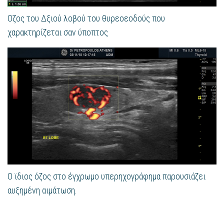
Οζος του Δξιού λοβού του θυρεοεοδούς που
χαρακτηρίζεται σαν ύποπτος
Ο ϊδιος όζος στο έγχρωμο υπερηχογράφημα παρουσιάζει
αυξημένη αιμάτωση.