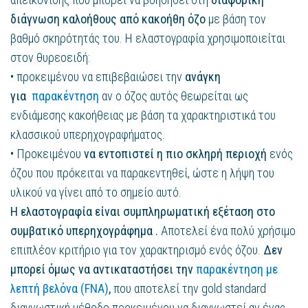
διάγνωση καλοήθους από κακοήθη όζο
με βάση τον
βαθμό σκηρότητάς του. Η ελαστογραφία χρησιμοποιείται
στον θυρεοειδή:
• προκειμένου να επιβεβαιώσει την
ανάγκη
για
παρακέντηση
αν ο όζος αυτός θεωρείται ως
ενδιάμεσης κακοήθειας με βάση τα χαρακτηριστικά του
κλασσικού υπερηχογραφήματος.
• Προκειμένου
να εντοπιστεί η πιο σκληρή περιοχή
ενός
όζου που πρόκειται να παρακεντηθεί, ώστε η λήψη του
υλικού να γίνει από το σημείο αυτό.
Η ελαστογραφία είναι συμπληρωματική εξέταση στο
συμβατικό υπερηχογράφημα .
Αποτελεί ένα πολύ χρήσιμο
επιπλέον κριτήριο για τον χαρακτηρισμό ενός όζου.
Δεν
μπορεί όμως να αντικαταστήσει την
παρακέντηση με
λεπτή βελόνα (FNA)
,
που αποτελεί την gold standard
διαγνωστική μέθοδο προκειμένου να διαγνωστεί αν ένας