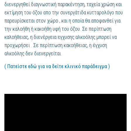
διενεργηθεί διαγνωστική παρακέντηση, ταχεία χρώση και
εκτίμηση του όζου απο την συνεργάτιδα κυτταρολόγο που
παρευρίσκεται στον χώρο , και η οποία θα αποφανθεί για
την καλοήθη ή κακοήθη υφή του όζου. Σε περίπτωση
καλοήθειας, η διενέργεια εγχυσης αλκοόλης μπορεί να
προχωρήσει . Σε περίπτωση κακοήθειας, η έγχυση
αλκοόλης δεν διενεργείται.
( Πατείστε εδώ για να δείτε κλινικό παράδειγμα )