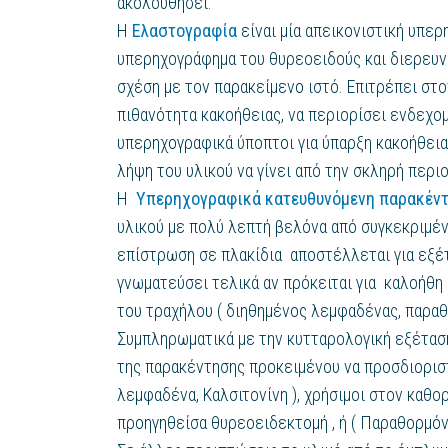
ακολουθήσει.
Η
Ελαστογραφία
είναι μία απεικονιστική υπερ
υπερηχογράφημα του θυρεοειδούς και διερευν
σχέση με τον παρακείμενο ιστό. Επιτρέπει στο
πιθανότητα κακοήθειας, να περιορίσει ενδεχο
υπερηχογραφικά ύποπτοι για ύπαρξη κακοήθει
λήψη του υλικού να γίνει από την σκληρή περιο
Η
Υπερηχογραφικά κατευθυνόμενη παρακέντ
υλικού με πολύ λεπτή βελόνα από συγκεκριμένη
επίστρωση σε πλακίδια αποστέλλεται για εξέ
γνωματεύσει τελικά αν πρόκειται για καλοήθη
του τραχήλου ( διηθημένος λεμφαδένας, παραθυ
Συμπληρωματικά με την κυτταρολογική εξέταση
της παρακέντησης προκειμένου να προσδιοριστ
λεμφαδένα, Καλσιτονίνη ), χρήσιμοι στον καθ
προηγηθείσα θυρεοειδεκτομή , ή ( Παραθορμό