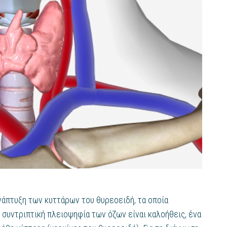
νάπτυξη των κυττάρων του θυρεοειδή, τα οποία
η συντριπτική πλειοψηφία των όζων είναι καλοήθεις, ένα