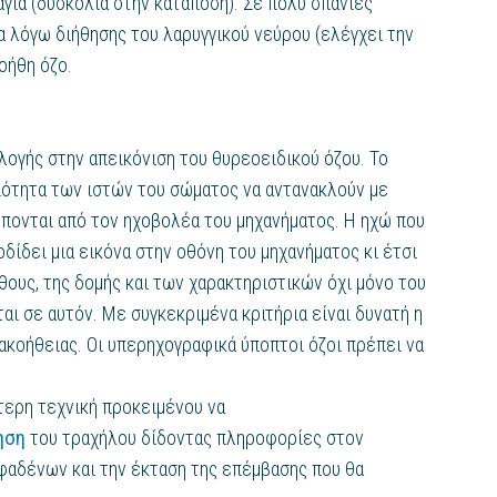
αγία (δυσκολία στην κατάποση). Σε πολύ σπάνιες
 λόγω διήθησης του λαρυγγικού νεύρου (ελέγχει την
οήθη όζο.
ογής στην απεικόνιση του θυρεοειδικού όζου. Το
ιότητα των ιστών του σώματος να αντανακλούν με
πονται από τον ηχοβολέα του μηχανήματος. Η ηχώ που
ίδει μια εικόνα στην οθόνη του μηχανήματος κι έτσι
θους, της δομής και των χαρακτηριστικών όχι μόνο του
ι σε αυτόν. Με συγκεκριμένα κριτήρια είναι δυνατή η
κακοήθειας. Οι υπερηχογραφικά ύποπτοι όζοι πρέπει να
τερη τεχνική προκειμένου να
ηση
του τραχήλου δίδοντας πληροφορίες στον
φαδένων και την έκταση της επέμβασης που θα