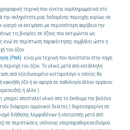
ηχογραφική τεχνική που γίνεται συμπληρωματικά στο
ά την σκληρότητα μιας δεδομένης περιοχής κυρίως σε
ν γιατρό να εκτιμήσει με περισσότερη ακρίβεια την
μένως τις βιοψίες σε όζους που εκτιμώνται ως
ας ενώ σε περίπτωση παρακέντησης συμβάλει ώστε η
χή του όζου.
ηση (FNA)
είναι μία τεχνική που συνίσταται στην λήψη
 περιοχή του όζου. Το υλικό, μετά από κατάλληλη
ταση από εξειδικευμένο κυτταρολόγο ο οποίος θα
 ή κακοήθη όζο ή αν αφορά σε παθολογία άλλου οργάνου
ρεοειδής ή άλλο ) .
. μπορεί αποσταλεί υλικό από το έκπλυμα την βελόνα
ούν διάφοροι ορμονικοί δείκτες ( Θυρεοσφαιρίνη σε
ορισμό διήθησης λεμφαδένων ή υποτροπής μετά από
νη) σε περιπτώσεις υπόνοιας υπερπαραθυρεοειδισμού.