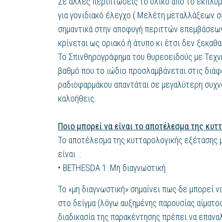
Σε άλλες περιπτώσεις το υλικό από το έκπλυμ
για γονιδιακό έλεγχο ( Μελέτη μεταλλάξεων σε
σημαντικά στην αποφυγή περιττών επεμβάσεων
κρίνεται ως οριακό ή άτυπο κι έτσι δεν ξεκαθα
Το Σπινθηρογράφημα του θυρεοειδούς με Τεχνήτ
βαθμό που το ιώδιο προσλαμβάνεται στις διά
ραδιοφαρμάκου απαντάται σε μεγαλύτερη συχν
καλοήθεις.
Ποιο μπορεί να είναι το αποτέλεσμα της κυτ
Το αποτέλεσμα της κυτταρολογικής εξέτασης μ
είναι :
BETHESDA 1: Μη διαγνωστική
Το «μη διαγνωστική» σημαίνει πως δε μπορεί 
στο δείγμα (λόγω αυξημένης παρουσίας αίματος
διαδικασία της παρακέντησης πρέπει να επανα