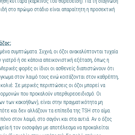
ήθη κύτταρα (καρκίνος του θυρεοειδή). Για τη διάγνωση
ιδή στο πρώιμο στάδιο είναι απαραίτητη η προσεκτική
όζος;
ένα συμπτώματα. Συχνά, οι όζοι ανακαλύπτονται τυχαία
ν γιατρό ή σε κάποια απεικονιστική εξέταση, όπως η
 Μερικές φορές οι ίδιοι οι ασθενείς διαπιστώνουν ότι
γκωμα στον λαιμό τους ενώ κοιτάζονται στον καθρέπτη,
κολιέ. Σε μερικές περιπτώσεις οι όζοι μπορεί να
 ορμονών που προκαλούν υπερθυρεοειδισμό. Οι
ν των κακοήθων), είναι στην πραγματικότητα μη
πότε και δεν αλλάζουν τα επίπεδα της TSH στο αίμα.
όνο στον λαιμό, στο σαγόνι και στα αυτιά. Αν ο όζος
αχεία ή τον οισοφάγο με αποτέλεσμα να προκαλείται