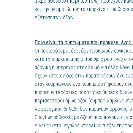
μικρό ποσοστό ( περίπου 10%) περιέχουν κακο
και την αντιμετώπιση του καρκίνου του θυρεοε
εξέταση των όζων.
Ποια είναι τα συπτώματα που προκαλεί ένας 
Οι περισσότεροι όζοι δεν προκαλούν συγκεκριμ
κατά τη διάρκεια μιας επίσκεψης ρουτίνας στο
αξονική ή υπέρηχος στον λαιμό για άλλο λόγο.
έχουν κάποιον όζο όταν παρατηρήσουν ένα εξό
όταν κουμπώνουν ένα πουκάμισο ή φορούν ένα 
παράγουν τεράστιες ποσότητες θυρεοειδικών
περισσότεροι όμως όζοι, (συμπεριλαμβανομένω
λειτουργικοί, δηλαδή δεν παράγουν ορμόνες, ο
Σπανίως ασθενείς με όζους παραπονούνται για π
είναι αρκετά μεγάλος μπορεί να πιέζει την τρ