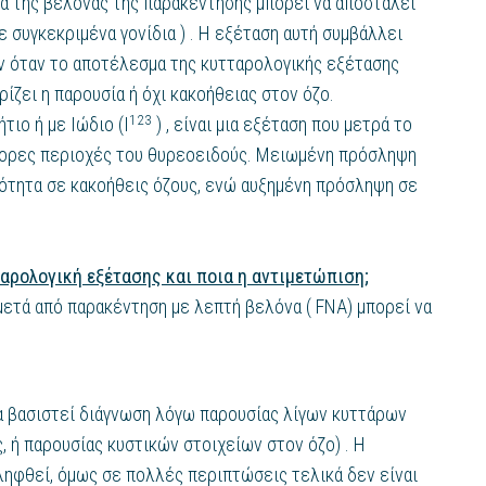
α της βελόνας της παρακέντησης μπορεί να αποσταλεί
 συγκεκριμένα γονίδια ) . Η εξέταση αυτή συμβάλλει
 όταν το αποτέλεσμα της κυτταρολογικής εξέτασης
ρίζει η παρουσία ή όχι κακοήθειας στον όζο.
123
ιο ή με Ιώδιο (Ι
) , είναι μια εξέταση που μετρά το
φορες περιοχές του θυρεοειδούς. Μειωμένη πρόσληψη
ότητα σε κακοήθεις όζους, ενώ αυξημένη πρόσληψη σε
ταρολογική εξέτασης και ποια η αντιμετώπιση;
ετά από παρακέντηση με λεπτή βελόνα ( FNA) μπορεί να
να βασιστεί διάγνωση λόγω παρουσίας λίγων κυττάρων
, ή παρουσίας κυστικών στοιχείων στον όζο) . Η
ληφθεί, όμως σε πολλές περιπτώσεις τελικά δεν είναι