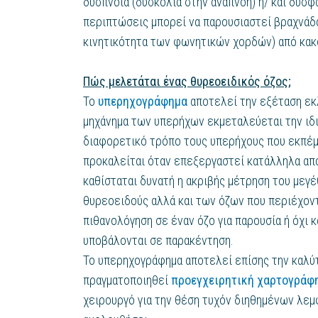
δύσπνοια (δυσκολία στην αναπνοή) ή/ και δυσφ
περιπτώσεις μπορεί να παρουσιαστεί βραχνάδα
κινητικότητα των φωνητικών χορδών) από κακ
Πώς μελετάται ένας θυρεοειδικός όζος;
Το
υπερηχογράφημα
αποτελεί την εξέταση εκλ
μηχάνημα των υπερήχων εκμεταλεύεται την ιδ
διαφορετικό τρόπο τους υπερήχους που εκπέμ
προκαλείται όταν επεξεργαστεί κατάλληλα αποδ
καθίσταται δυνατή η ακριβής μέτρηση του μεγέ
θυρεοειδούς αλλά και των όζων που περιέχοντα
πιθανολόγηση σε έναν όζο για παρουσία ή όχι 
υποβάλονται σε παρακέντηση.
Το υπερηχογράφημα αποτελεί επίσης την καλύ
πραγματοποιηθεί
προεγχειρητική χαρτογράφ
χειρουργό για την θέση τυχόν διηθημένων λεμ