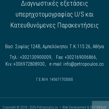
Διαγνωστικές εξετάσεις
υπερηχοτομογραφίας U/S και
Κατευθυνόμενες Παρακεντήσεις
Βασ. Σοφίας 124Β, Αμπελόκηποι Τ.Κ.115 26, Αθήνα
Τηλ.: +302130900009, Fax: +302169006866,
Κιν.:+306972808930, e-mail:
info@petropoulos.co
Γ.Ε.Μ.Η. 145671703000
Copyright © 2018 - 2026 Petropoulos.co •
Web Development & SEO WEBart