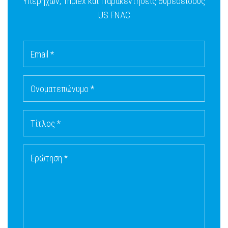
Υπερήχων, Triplex και Παρακεντήσεις θυρεοειδούς
US FNAC
Email *
Ονοματεπώνυμο *
Τίτλος *
Ερώτηση *