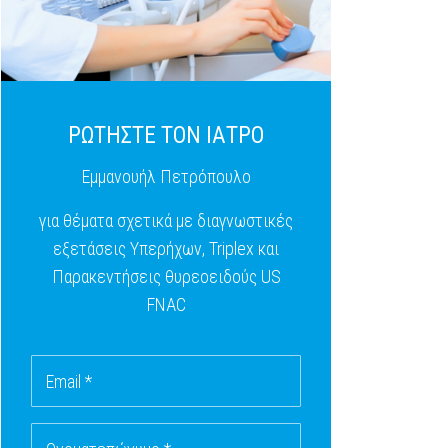
ΡΩΤΗΣΤΕ ΤΟΝ ΙΑΤΡΟ
Εμμανουήλ Πετρόπουλο
για θέματα σχετικά με διαγνωστικές
εξετάσεις Υπερήχων, Triplex και
Παρακεντήσεις θυρεοειδούς US
FNAC
Email *