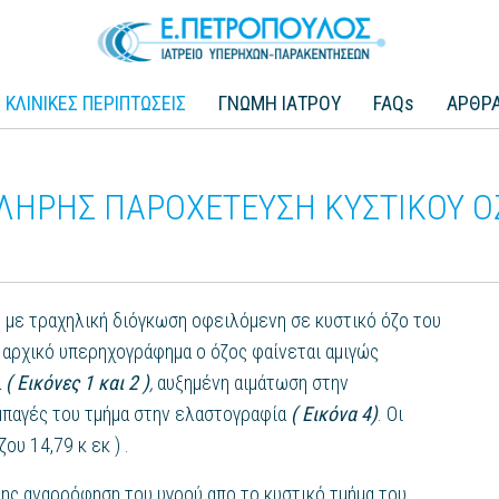
ΚΛΙΝΙΚΕΣ ΠΕΡΙΠΤΩΣΕΙΣ
ΓΝΩΜΗ ΙΑΤΡΟΥ
FAQs
ΑΡΘΡ
ΠΛΗΡΗΣ ΠΑΡΟΧΕΤΕΥΣΗ ΚΥΣΤΙΚΟΥ Ο
ο με τραχηλική διόγκωση οφειλόμενη σε κυστικό όζο του
 αρχικό υπερηχογράφημα ο όζος φαίνεται αμιγώς
α
( Εικόνες 1 και 2 )
,
αυξημένη αιμάτωση στην
μπαγές του τμήμα στην ελαστογραφία
( Εικόνα 4)
. Οι
ου 14,79 κ εκ ) .
ης αναρρόφηση του υγρού απο το κυστικό τμήμα του