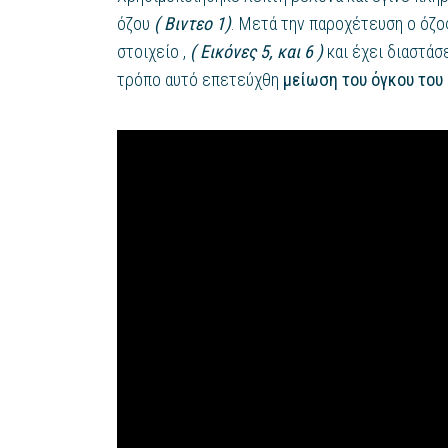
όζου
( Βιντεο 1)
. Μετά την παροχέτευση ο όζο
στοιχείο ,
( Εικόνες 5, και 6 )
και έχει διαστάσε
τρόπο αυτό επετεύχθη
μείωση του όγκου του 