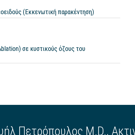
εοειδούς (Εκκενωτική παρακέντηση)
lation) σε κυστικούς όζους του
υήλ Πετρόπουλος M.D., Ακτι