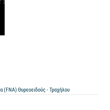
να (FNA) Θυρεοειδούς - Τραχήλου