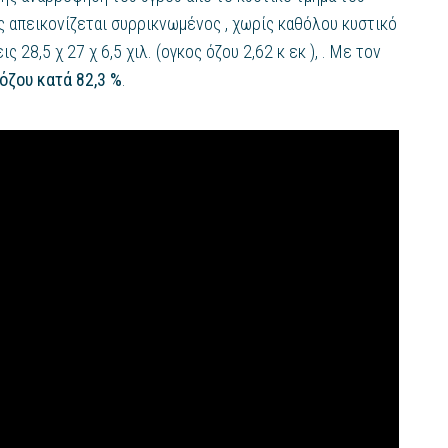
ς απεικονίζεται συρρικνωμένος , χωρίς καθόλου κυστικό
ις 28,5 χ 27 χ 6,5 χιλ. (ογκος όζου 2,62 κ εκ ), . Με τον
όζου κατά 82,3 %
.