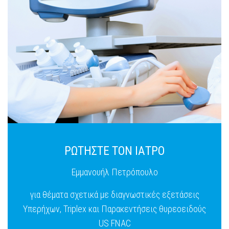
ΡΩΤΗΣΤΕ ΤΟΝ ΙΑΤΡΟ
Εμμανουήλ Πετρόπουλο
για θέματα σχετικά με διαγνωστικές εξετάσεις
Υπερήχων, Triplex και Παρακεντήσεις θυρεοειδούς
US FNAC